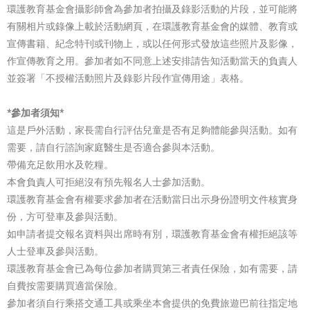
環護教育基金會攝影師會為參加者拍攝及錄影活動的片段，並可能將
有關相片或錄像上載於活動網頁，在環護教育基金會的媒體、教育或
宣傳書籍、紀念特刊或刊物上，或以任何形式發放這些照片及影像，
作宣傳教育之用。參加者如不同意上述安排請告知活動當天的負責人
並簽署「不授權活動照片及錄影片段作宣傳用途」表格。
*參加者須知*
這是戶外活動，家長需自行評估兒童是否有足夠體能參與活動。如有
需要，請自行諮詢家庭醫生是否適合參與本活動。
帶備充足飲用水及乾糧。
本會負責人可拒絕沒有預先報名人士參加活動。
環護教育基金會有權要求參加者在活動當日出示身份證明文件核實身
份，方可登車及參與活動。
如申請者提交報名資料與出席時有別，環護教育基金會有權拒絕該等
人士登車及參與活動。
環護教育基金會已為每位參加者購買第三者責任保險，如有需要，請
自費按需要購買適當保險。
參加者須自行乘搭交通工具或乘坐本會提供的免費旅遊巴前往指定地