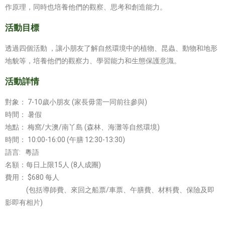
作原理，同時也培養他們的觀察、思考和創造能力。
活動目標
透過四個活動 ，讓小朋友了解自然環境中的植物、昆蟲、動物和地形
地貌等，培養他們的觀察力、學習能力和生態保護意識。
活動詳情
對象： 7-10歲小朋友 (家長毋需一同前往參與)
時間： 暑假
地點： 梅窩/大澳/南丫島 (森林、海灘等自然環境)
時間： 10:00-16:00 (午膳 12:30-13:30) 
語言: 粵語
名額：每日上限15人 (8人成團)
費用： $680 每人
(包括導師費、來回之船票/車票、午膳費、材料費、保險及即
影即有相片)