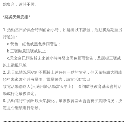
點集合，逾時不候。
*惡劣天氣安排*
1.
活動當日於集合時間前兩小時，如懸掛以下訊號，活動將延期至另
行通知：
a.黃色、紅色或黑色暴雨警告；
b.三號颱風訊號或以上；
c.天文台已預告於未來數小時將發出黑色暴雨警告，及懸掛三號或
以上颱風訊號
2.
若天氣情況惡劣但不屬於上述任何一點的情況，但天氣持續大雨或
預料未來數小時有暴雨、雷暴警告，請於活動當日
致電活動聯絡人(只適用於活動當天早上) ，查詢環護教育基金會對活
動成行之最後決定。
3.
活動進行中如出現天氣變化，環護教育基金會會視乎實際情況，決
定是否繼續進行活動。