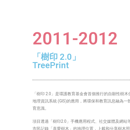
2011-2012
「樹印 2.0」
TreePrint
「樹印 2.0」是環護教育基金會首個推行的自願性樹木保
地理資訊系統 (GIS)的應用，將環保和教育訊息融為
育意識。
項目透過「樹印2.0」手機應用程式、社交媒體及網站
市民記錄「喜愛樹木」的地理位置，上載和分享樹木照