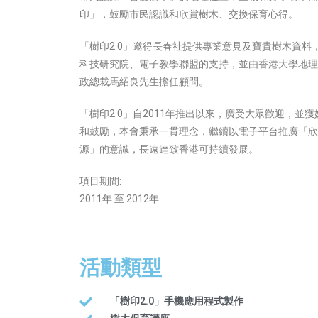
印」，鼓勵市民認識和欣賞樹木、交換保育心得。
「樹印2.0」邀得長春社提供專業意見及寶貴樹木資料，還
科技研究院、電子教學聯盟的支持，並由香港大學地理
政總裁馬紹良先生擔任顧問。
「樹印2.0」自2011年推出以來，廣受大眾歡迎，並
和鼓勵，本會秉承一貫理念，繼續以電子平台推廣「欣
源」的意識，長遠達致香港可持續發展。
項目期間:
2011年 至 2012年
活動類型
「樹印2.0」手機應用程式製作