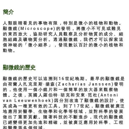
簡介
人類眼睛看見的事物有限，特別是微小的植物和動物。
顯微鏡(Microscope)的發明，將微小不可見或難見
的東西放大，協助研究人員觀察及分析物質的成分、細
胞組織及礦物質分析。透過顯微鏡，我們才可以探索這
個神秘的「微小細界」，發現數以百計的微小的植物和
動物。
顯微鏡的歷史
顯微鏡的歷史可以追溯到16世紀晚期。最早的顯微鏡是
由荷蘭人扎克里斯·揚森(Zacharias Janssen)發明
的，他使用一個小鏡片和一個簡單的放大器來觀察物
體。之後，英國人羅伯特·胡克和安東·范杜(Antoni
van Leeuwenhoek)因分別改進了顯微鏡的設計，使
其成為一種更有效的工具。到了17世紀，顯微鏡被廣泛
地應用於醫學、生物學和化學等領域，並對科學的發展
做出了重要貢獻。隨著科技的不斷進步，現代的顯微鏡
已經變得更加先進和精確，並被廣泛應用於科學、工程
和醫學等多個領域。