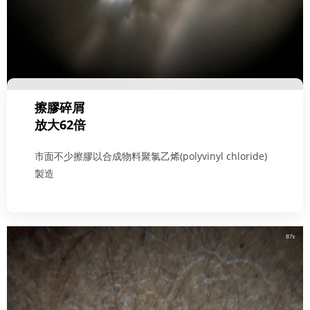
擦膠碎屑
放大62倍
市面不少擦膠以合成物料聚氯乙烯(polyvinyl chloride)
製造