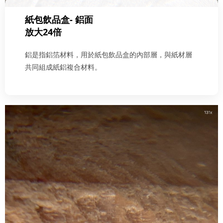
紙包飲品盒- 鋁面
放大24倍
鋁是指鋁箔材料，用於紙包飲品盒的內部層，與紙材層
共同組成紙鋁複合材料。