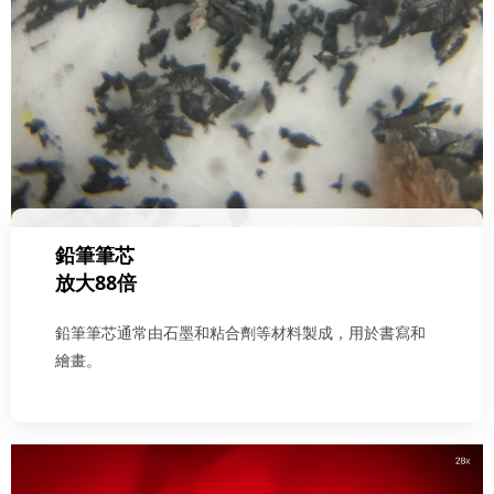
鉛筆筆芯
放大88倍
鉛筆筆芯通常由石墨和粘合劑等材料製成，用於書寫和
繪畫。