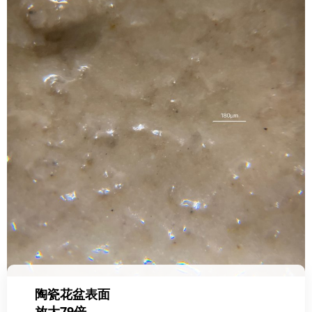
陶瓷花盆表面
放大79倍