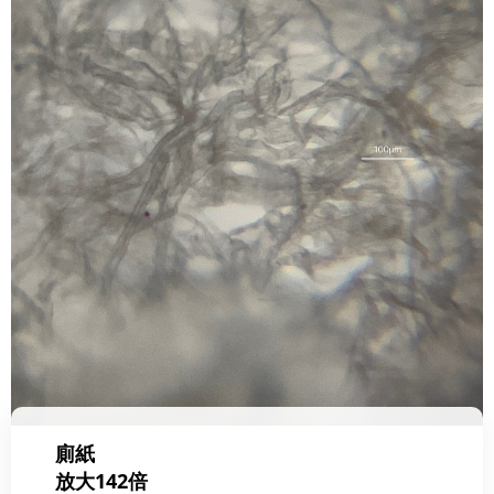
廁紙
放大142倍