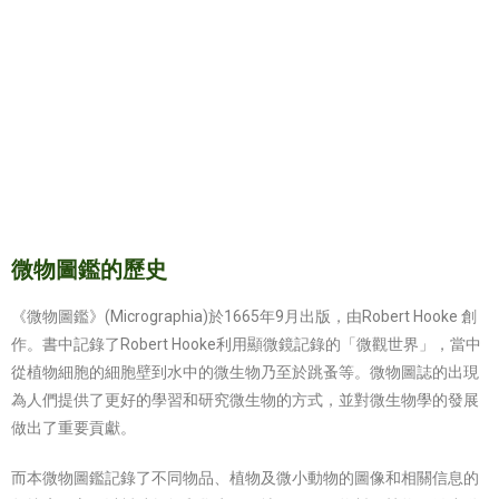
微物圖鑑的歷史
《微物圖鑑》(Micrographia)於1665年9月出版，由Robert Hooke 創
作。書中記錄了Robert Hooke利用顯微鏡記錄的「微觀世界」，當中
從植物細胞的細胞壁到水中的微生物乃至於跳蚤等。微物圖誌的出現
為人們提供了更好的學習和研究微生物的方式，並對微生物學的發展
做出了重要貢獻。
而本微物圖鑑記錄了不同物品、植物及微小動物的圖像和相關信息的