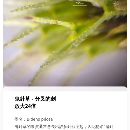
鬼針草 - 分叉的刺
放大24倍
學名：Bidens pilosa
鬼針草的果實通常會長出許多針狀突起，因此得名“鬼針