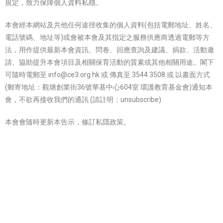
規定，致力保障個人資料私穩。
本會經本網站及共他任何途徑收集的個人資料(包括電郵地址、姓名、
電話號碼、地址等)或會被本會及其指定之服務供應商透過電郵等方
法，用作提供最新本會資訊、問卷、回應查詢及建議、捐款、活動邀
請、協助提升本會項目及相關保育活動的質素或其他相關用途。閣下
可隨時電郵至 info@ce3.org.hk 或 傳真至 3544 3508 或 以書面方式
(郵寄地址：觀塘創業街36號華基中心604室 環護教育基金會)通知本
會，不欲再接收我們的通訊 (請註明：unsubscribe)
本會會隨時更新本告示，修訂私隱政策。